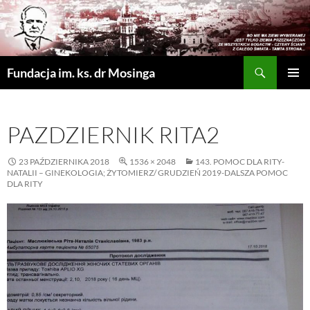
Szukaj
Fundacja im. ks. dr Mosinga
PRZEJDŹ
MENU
DO
GŁÓWN
TREŚCI
PAZDZIERNIK RITA2
23 PAŹDZIERNIKA 2018
1536 × 2048
143. POMOC DLA RITY-
NATALII – GINEKOLOGIA; ŻYTOMIERZ/ GRUDZIEŃ 2019-DALSZA POMOC
DLA RITY