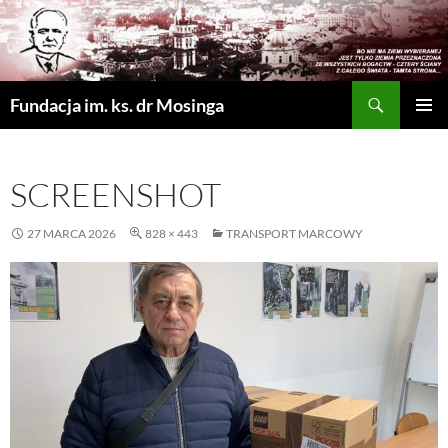
Szukaj
Fundacja im. ks. dr Mosinga
PRZEJDŹ
MENU
DO
GŁÓWN
TREŚCI
SCREENSHOT
27 MARCA 2026
828 × 443
TRANSPORT MARCOWY