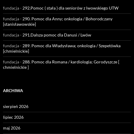
fundacja
-
292.Pomoc ( stała ) dla seniorów z lwowskiego UTW
fundacja
-
290. Pomoc dla Anny; onkologia / Bohorodczany
[stanisławowskie]
fundacja
-
291.Dalsza pomoc dla Danusi / Lwów
fundacja
-
289. Pomoc dla Władysława; onkologia / Szepetówka
[chmielnickie]
fundacja
-
288. Pomoc dla Romana / kardiologia; Gorodyszcze [
chmielnickie ]
ARCHIWA
sierpień 2026
lipiec 2026
maj 2026