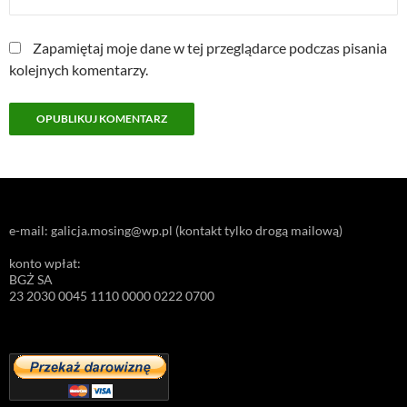
Zapamiętaj moje dane w tej przeglądarce podczas pisania
kolejnych komentarzy.
e-mail: galicja.mosing@wp.pl (kontakt tylko drogą mailową)
konto wpłat:
BGŻ SA
23 2030 0045 1110 0000 0222 0700