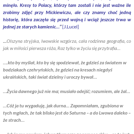
minęło. Kresy to Polacy, którzy tam zostali i nie jest ważne ile
zrobimy zdjęć przy Mickiewiczu, ale czy znamy choć jedną
historię, która zaczęła się przed wojną i wciąż jeszcze trwa w
jednej ze starych kamienic…’
’
[J.Lucel]
…
Olszyna stryjska, lwowskie wzgórza, cała rodzinna geografia, co
jak w miłości pierwsza róża, Raz tylko w życiu się przytrafia…
….kto by myślał, kto by się spodziewał, że gdzieś za światem w
bodziakach czehryńskich, że gdzieś na kresach niegdyś
ukraińskich, taki świat dzielny i uroczy bywał…
…Życia dawnego już nie ma; musiało odejść; rozumiem, ale żal…
…Cóż ja tu wygaduję, jak durna… Zapomniałam, zgubiona w
tych mgłach, że tak blisko jest do Saturna – a do Lwowa daleko –
że strach…