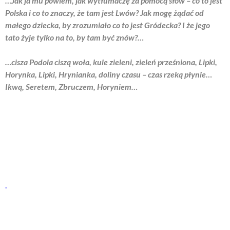
…
Jak ja mu powiem, jak wytłumaczę za pomocą słów – co to jest
Polska i co to znaczy, że tam jest Lwów? Jak mogę żądać od
małego dziecka, by zrozumiało co to jest Gródecka? I że jego
tato żyje tylko na to, by tam być znów?…
…cisza Podola ciszą woła, kule zieleni, zieleń prześniona, Lipki,
Horynka, Lipki, Hrynianka, doliny czasu – czas rzeką płynie…
Ikwą, Seretem, Zbruczem, Horyniem…
.