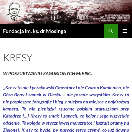
Szukaj
Fundacja im. ks. dr Mosinga
PRZEJDŹ
MENU
DO
GŁÓWN
TREŚCI
KRESY
W POSZUKIWANIU ZAGUBIONYCH MIEJSC…
,,Kresy to nie Łyczakowski Cmentarz i nie Czarna Kamienica, nie
Góra Bony i zamek w Olesku – nie przede wszystkim. Kresy to
nie pospieszne fotografie i bieg z miejsca na miejsce z najdroższą
kamerą. To nie pieniążki rzucane polskim staruszkom przy
Katedrze […] Kresy to smak i zapach, to kolor i jego wszystkie
odcienie. To kolęda w styczniowej marszrutce i kształt bramy na
Zielonej. Kresy to bycie, by nasycić serce czymś, co już dawno