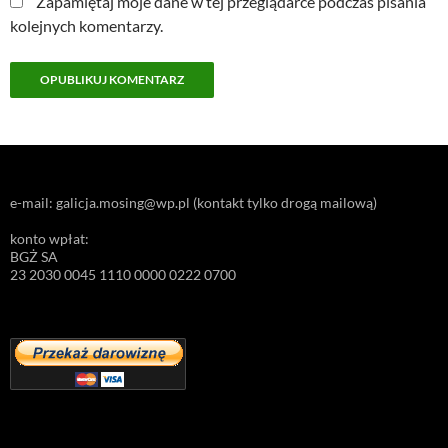
Zapamiętaj moje dane w tej przeglądarce podczas pisania
kolejnych komentarzy.
e-mail: galicja.mosing@wp.pl (kontakt tylko drogą mailową)
konto wpłat:
BGŻ SA
23 2030 0045 1110 0000 0222 0700