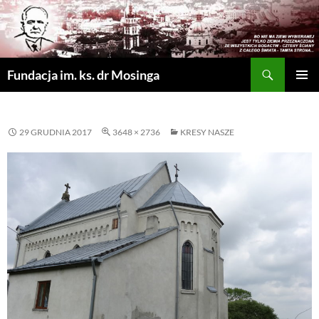
Szukaj
Fundacja im. ks. dr Mosinga
PRZEJDŹ
MENU
DO
GŁÓWN
TREŚCI
29 GRUDNIA 2017
3648 × 2736
KRESY NASZE