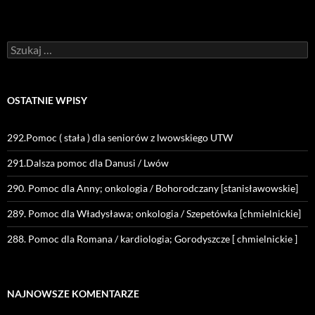
Szukaj:
OSTATNIE WPISY
292.Pomoc ( stała ) dla seniorów z lwowskiego UTW
291.Dalsza pomoc dla Danusi / Lwów
290. Pomoc dla Anny; onkologia / Bohorodczany [stanisławowskie]
289. Pomoc dla Władysława; onkologia / Szepetówka [chmielnickie]
288. Pomoc dla Romana / kardiologia; Gorodyszcze [ chmielnickie ]
NAJNOWSZE KOMENTARZE