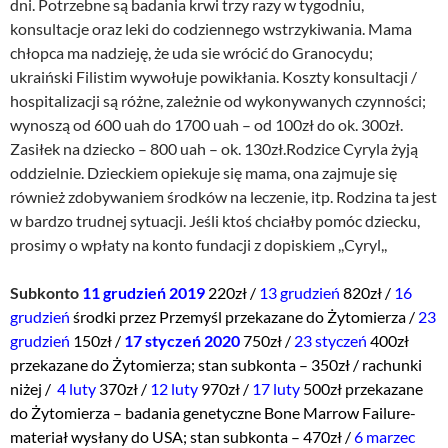
dni. Potrzebne są badania krwi trzy razy w tygodniu,
konsultacje oraz leki do codziennego wstrzykiwania. Mama
chłopca ma nadzieję, że uda sie wrócić do Granocydu;
ukraiński Filistim wywołuje powikłania. Koszty konsultacji /
hospitalizacji są różne, zależnie od wykonywanych czynności;
wynoszą od 600 uah do 1700 uah – od 100zł do ok. 300zł.
Zasiłek na dziecko – 800 uah – ok. 130zł.Rodzice Cyryla żyją
oddzielnie. Dzieckiem opiekuje się mama, ona zajmuje się
również zdobywaniem środków na leczenie, itp. Rodzina ta jest
w bardzo trudnej sytuacji. Jeśli ktoś chciałby pomóc dziecku,
prosimy o wpłaty na konto fundacji z dopiskiem ,,Cyryl,,
Subkonto
11 grudzień 2019
220zł /
13 grudzień
820zł /
16
grudzień
środki przez Przemyśl przekazane do Żytomierza /
23
grudzień
150zł /
17 styczeń 2020
750zł /
23 styczeń
400zł
przekazane do Żytomierza; stan subkonta – 350zł / rachunki
niżej /
4 luty
370zł /
12 luty
970zł /
17 luty
500zł przekazane
do Żytomierza – badania genetyczne Bone Marrow Failure-
materiał wysłany do USA; stan subkonta – 470zł /
6 marzec