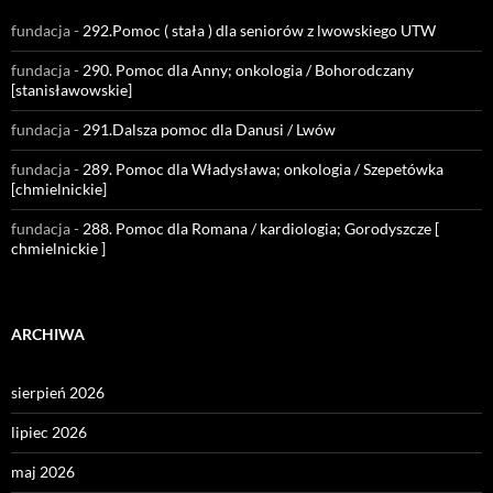
fundacja
-
292.Pomoc ( stała ) dla seniorów z lwowskiego UTW
fundacja
-
290. Pomoc dla Anny; onkologia / Bohorodczany
[stanisławowskie]
fundacja
-
291.Dalsza pomoc dla Danusi / Lwów
fundacja
-
289. Pomoc dla Władysława; onkologia / Szepetówka
[chmielnickie]
fundacja
-
288. Pomoc dla Romana / kardiologia; Gorodyszcze [
chmielnickie ]
ARCHIWA
sierpień 2026
lipiec 2026
maj 2026