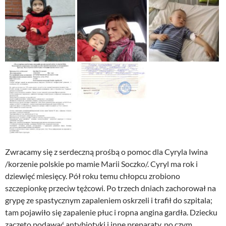
Zwracamy się z serdeczną prośbą o pomoc dla Cyryla Iwina
/korzenie polskie po mamie Marii Soczko/. Cyryl ma rok i
dziewięć miesięcy. Pół roku temu chłopcu zrobiono
szczepionkę przeciw tężcowi. Po trzech dniach zachorował na
grypę ze spastycznym zapaleniem oskrzeli i trafił do szpitala;
tam pojawiło się zapalenie płuc i ropna angina gardła. Dziecku
zaczęto podawać antybiotyki i inne preparaty, po czym