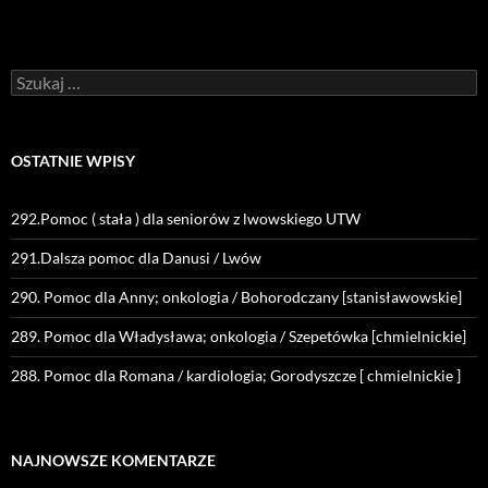
Szukaj:
OSTATNIE WPISY
292.Pomoc ( stała ) dla seniorów z lwowskiego UTW
291.Dalsza pomoc dla Danusi / Lwów
290. Pomoc dla Anny; onkologia / Bohorodczany [stanisławowskie]
289. Pomoc dla Władysława; onkologia / Szepetówka [chmielnickie]
288. Pomoc dla Romana / kardiologia; Gorodyszcze [ chmielnickie ]
NAJNOWSZE KOMENTARZE