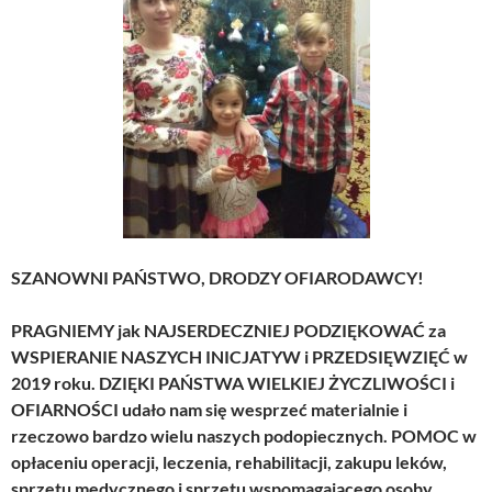
SZANOWNI PAŃSTWO, DRODZY OFIARODAWCY!
PRAGNIEMY jak NAJSERDECZNIEJ PODZIĘKOWAĆ za
WSPIERANIE NASZYCH INICJATYW i PRZEDSIĘWZIĘĆ w
2019 roku. DZIĘKI PAŃSTWA WIELKIEJ ŻYCZLIWOŚCI i
OFIARNOŚCI udało nam się wesprzeć materialnie i
rzeczowo bardzo wielu naszych podopiecznych. POMOC w
opłaceniu operacji, leczenia, rehabilitacji, zakupu leków,
sprzętu medycznego i sprzętu wspomagającego osoby