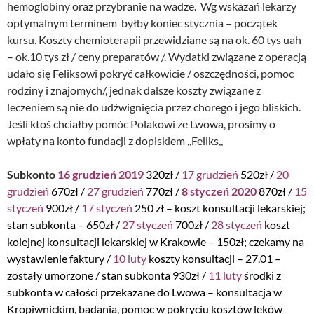
hemoglobiny oraz przybranie na wadze. Wg wskazań lekarzy
optymalnym terminem byłby koniec stycznia – początek
kursu. Koszty chemioterapii przewidziane są na ok. 60 tys uah
– ok.10 tys zł / ceny preparatów /. Wydatki związane z operacją
udało się Feliksowi pokryć całkowicie / oszczędności, pomoc
rodziny i znajomych/, jednak dalsze koszty związane z
leczeniem są nie do udźwignięcia przez chorego i jego bliskich.
Jeśli ktoś chciałby pomóc Polakowi ze Lwowa, prosimy o
wpłaty na konto fundacji z dopiskiem ,,Feliks,,
Subkonto
16 grudzień 2019
320zł /
17 grudzień
520zł /
20
grudzień
670zł /
27 grudzień
770zł /
8 styczeń 2020
870zł /
15
styczeń
900zł /
17 styczeń
250 zł – koszt konsultacji lekarskiej;
stan subkonta – 650zł
/
27 styczeń
700zł /
28 styczeń
koszt
kolejnej konsultacji lekarskiej w Krakowie – 150zł; czekamy na
wystawienie faktury /
10 luty
koszty konsultacji – 27.01 –
zostały umorzone / stan subkonta 930zł /
11 luty
środki z
subkonta w całości przekazane do Lwowa – konsultacja w
Kropiwnickim, badania, pomoc w pokryciu kosztów leków