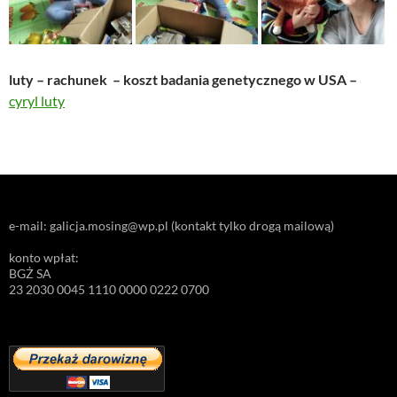
luty – rachunek – koszt badania genetycznego w USA –
cyryl luty
e-mail: galicja.mosing@wp.pl (kontakt tylko drogą mailową)
konto wpłat:
BGŻ SA
23 2030 0045 1110 0000 0222 0700