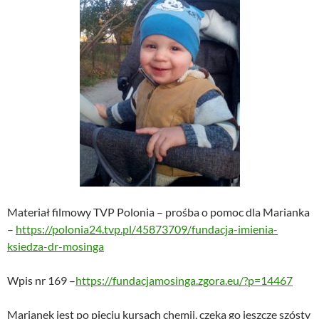
Materiał filmowy TVP Polonia – prośba o pomoc dla Marianka
–
https://polonia24.tvp.pl/45873709/fundacja-imienia-
ksiedza-dr-mosinga
Wpis nr 169 –
https://fundacjamosinga.zgora.eu/?p=14467
Marianek jest po pięciu kursach chemii, czeka go jeszcze szósty