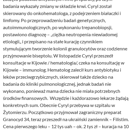
badania wykazały zmiany w składzie krwi. Cyryl został
skierowany do onkohematologa, z podejrzeniem białaczki i
limfomy. Po przeprowadzeniu badań genetycznych,
autoimmunologicznych, po wykonaniu trepanobiopsji,
postawiono diagnozę – ,,ciężka neutropenia niewiadomej
etiologii,, i przepisano na stałe kurację czynnikiem
stymulującym tworzenie kolonii granulocytów oraz codzienne
przyjmowanie biseptolu. W listopadzie Cyryl przeszedł
konsultacje w Kijowie / hematologia/, czeka na konsultację w
Kijowie – immunolog. Hematolog zalecił kurs antybiotyku i
leków przeciwgrzybicznych, skierował także dziecko na
badania do kliniki pulmonologicznej, jednak badań nie
wykonano, ponieważ mama dziecka nie miała potrzebnych
środków finansowych. Wszędzie i każdorazowo lekarze żądają
konkretnych sum. Obecnie Cyryl przebywa w szpitalu w
Żytomierzu. Początkowo przyjmował zagraniczny preparat
Granocyd 34, teraz przeszedł na ukraiński zamiennik – Filistim.
Cena pierwszego leku – 12 tys uah – ok. 2 tys zł – kuracja na 10