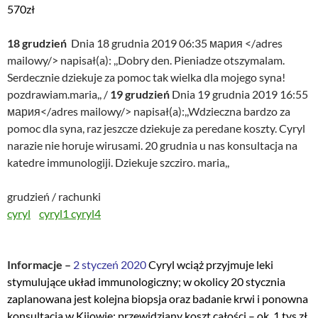
570zł
18 grudzień
Dnia 18 grudnia 2019 06:35 мария </adres
mailowy/> napisał(a): ,,Dobry den. Pieniadze otszymalam.
Serdecznie dziekuje za pomoc tak wielka dla mojego syna!
pozdrawiam.maria,, /
19 grudzień
Dnia 19 grudnia 2019 16:55
мария</adres mailowy/> napisał(a):,,Wdzieczna bardzo za
pomoc dla syna, raz jeszcze dziekuje za peredane koszty. Cyryl
narazie nie horuje wirusami. 20 grudnia u nas konsultacja na
katedre immunologiji. Dziekuje szcziro. maria,,
grudzień / rachunki
cyryl
cyryl1
cyryl4
Informacje –
2 styczeń 2020
Cyryl wciąż przyjmuje leki
stymulujące układ immunologiczny; w okolicy 20 stycznia
zaplanowana jest kolejna biopsja oraz badanie krwi i ponowna
konsultacja w Kijowie; przewidziany koszt całości – ok. 1 tys zł