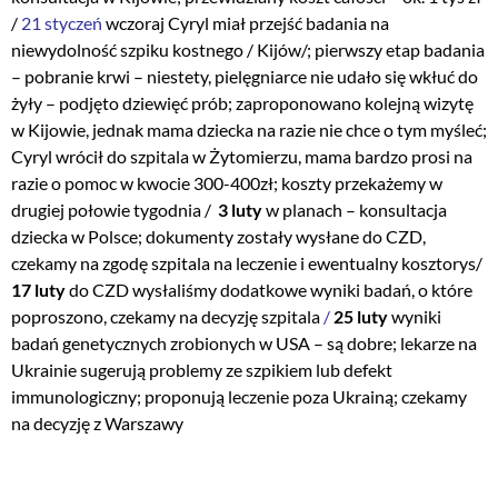
/
21 styczeń
wczoraj Cyryl miał przejść badania na
niewydolność szpiku kostnego / Kijów/; pierwszy etap badania
– pobranie krwi – niestety, pielęgniarce nie udało się wkłuć do
żyły – podjęto dziewięć prób; zaproponowano kolejną wizytę
w Kijowie, jednak mama dziecka na razie nie chce o tym myśleć;
Cyryl wrócił do szpitala w Żytomierzu, mama bardzo prosi na
razie o pomoc w kwocie 300-400zł; koszty przekażemy w
drugiej połowie tygodnia /
3 luty
w planach – konsultacja
dziecka w Polsce; dokumenty zostały wysłane do CZD,
czekamy na zgodę szpitala na leczenie i ewentualny kosztorys/
17 luty
do CZD wysłaliśmy dodatkowe wyniki badań, o które
poproszono, czekamy na decyzję szpitala
/
25 luty
wyniki
badań genetycznych zrobionych w USA – są dobre; lekarze na
Ukrainie sugerują problemy ze szpikiem lub defekt
immunologiczny; proponują leczenie poza Ukrainą; czekamy
na decyzję z Warszawy