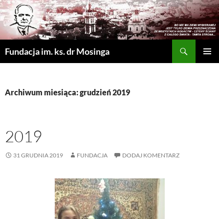
Szukaj
Fundacja im. ks. dr Mosinga
PRZEJDŹ
MENU
DO
GŁÓWN
TREŚCI
Archiwum miesiąca: grudzień 2019
2019
31 GRUDNIA 2019
FUNDACJA
DODAJ KOMENTARZ