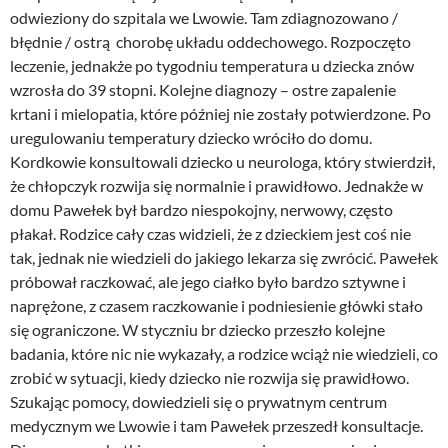
odwieziony do szpitala we Lwowie. Tam zdiagnozowano /
błędnie / ostrą chorobę układu oddechowego. Rozpoczęto
leczenie, jednakże po tygodniu temperatura u dziecka znów
wzrosła do 39 stopni. Kolejne diagnozy – ostre zapalenie
krtani i mielopatia, które później nie zostały potwierdzone. Po
uregulowaniu temperatury dziecko wróciło do domu.
Kordkowie konsultowali dziecko u neurologa, który stwierdził,
że chłopczyk rozwija się normalnie i prawidłowo. Jednakże w
domu Pawełek był bardzo niespokojny, nerwowy, często
płakał. Rodzice cały czas widzieli, że z dzieckiem jest coś nie
tak, jednak nie wiedzieli do jakiego lekarza się zwrócić. Pawełek
próbował raczkować, ale jego ciałko było bardzo sztywne i
naprężone, z czasem raczkowanie i podniesienie główki stało
się ograniczone. W styczniu br dziecko przeszło kolejne
badania, które nic nie wykazały, a rodzice wciąż nie wiedzieli, co
zrobić w sytuacji, kiedy dziecko nie rozwija się prawidłowo.
Szukając pomocy, dowiedzieli się o prywatnym centrum
medycznym we Lwowie i tam Pawełek przeszedł konsultacje.