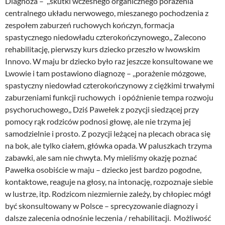
Diagnoza – ,,skutki wczesnego organicznego porażenia
centralnego układu nerwowego, mieszanego pochodzenia z
zespołem zaburzeń ruchowych kończyn, formacja
spastycznego niedowładu czterokończynowego,, Zalecono
rehabilitację, pierwszy kurs dziecko przeszło w lwowskim
Innovo. W maju br dziecko było raz jeszcze konsultowane we
Lwowie i tam postawiono diagnozę – ,,porażenie mózgowe,
spastyczny niedowład czterokończynowy z ciężkimi trwałymi
zaburzeniami funkcji ruchowych i opóźnienie tempa rozwoju
psychoruchowego,, Dziś Pawełek z pozycji siedzącej przy
pomocy rąk rodziców podnosi głowę, ale nie trzyma jej
samodzielnie i prosto. Z pozycji leżącej na plecach obraca się
na bok, ale tylko ciałem, główka opada. W paluszkach trzyma
zabawki, ale sam nie chwyta. My mieliśmy okazję poznać
Pawełka osobiście w maju – dziecko jest bardzo pogodne,
kontaktowe, reaguje na głosy, na intonację, rozpoznaje siebie
w lustrze, itp. Rodzicom niezmiernie zależy, by chłopiec mógł
być skonsultowany w Polsce – sprecyzowanie diagnozy i
dalsze zalecenia odnośnie leczenia / rehabilitacji. Możliwość