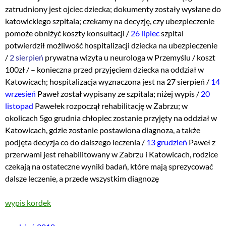
zatrudniony jest ojciec dziecka; dokumenty zostały wysłane do
katowickiego szpitala; czekamy na decyzję, czy ubezpieczenie
pomoże obniżyć koszty konsultacji /
26 lipiec
szpital
potwierdził możliwość hospitalizacji dziecka na ubezpieczenie
/
2 sierpień
prywatna wizyta u neurologa w Przemyślu / koszt
100zł / – konieczna przed przyjęciem dziecka na oddział w
Katowicach; hospitalizacja wyznaczona jest na 27 sierpień /
14
wrzesień
Paweł został wypisany ze szpitala; niżej wypis /
20
listopad
Pawełek rozpoczął rehabilitację w Zabrzu; w
okolicach 5go grudnia chłopiec zostanie przyjęty na oddział w
Katowicach, gdzie zostanie postawiona diagnoza, a także
podjęta decyzja co do dalszego leczenia /
13 grudzień
Paweł z
przerwami jest rehabilitowany w Zabrzu i Katowicach, rodzice
czekają na ostateczne wyniki badań, które mają sprezycować
dalsze leczenie, a przede wszystkim diagnozę
wypis kordek