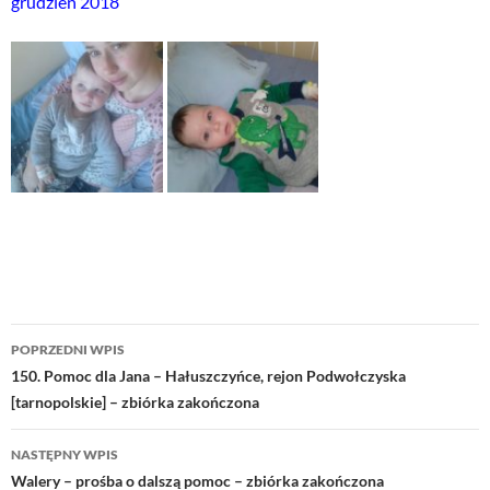
grudzień 2018
Nawigacja
POPRZEDNI WPIS
wpisu
150. Pomoc dla Jana – Hałuszczyńce, rejon Podwołczyska
[tarnopolskie] – zbiórka zakończona
NASTĘPNY WPIS
Walery – prośba o dalszą pomoc – zbiórka zakończona