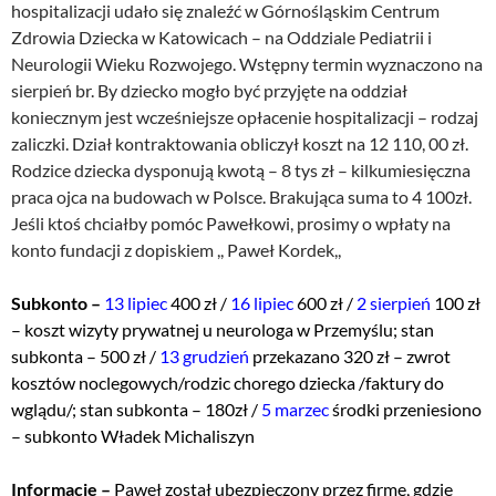
hospitalizacji udało się znaleźć w Górnośląskim Centrum
Zdrowia Dziecka w Katowicach – na Oddziale Pediatrii i
Neurologii Wieku Rozwojego. Wstępny termin wyznaczono na
sierpień br. By dziecko mogło być przyjęte na oddział
koniecznym jest wcześniejsze opłacenie hospitalizacji – rodzaj
zaliczki. Dział kontraktowania obliczył koszt na 12 110, 00 zł.
Rodzice dziecka dysponują kwotą – 8 tys zł – kilkumiesięczna
praca ojca na budowach w Polsce. Brakująca suma to 4 100zł.
Jeśli ktoś chciałby pomóc Pawełkowi, prosimy o wpłaty na
konto fundacji z dopiskiem ,, Paweł Kordek,,
Subkonto –
13 lipiec
400 zł /
16 lipiec
600 zł /
2 sierpień
100 zł
– koszt wizyty prywatnej u neurologa w Przemyślu; stan
subkonta – 500 zł /
13 grudzień
przekazano 320 zł – zwrot
kosztów noclegowych/rodzic chorego dziecka /faktury do
wglądu/; stan subkonta – 180zł /
5 marzec
środki przeniesiono
– subkonto Władek Michaliszyn
Informacje –
Paweł został ubezpieczony przez firmę, gdzie