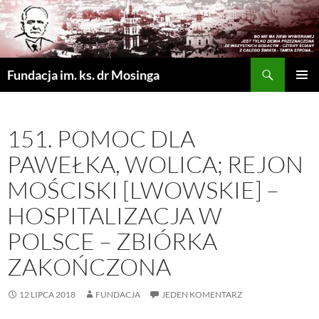
Szukaj
Fundacja im. ks. dr Mosinga
PRZEJDŹ
MENU
DO
GŁÓWN
TREŚCI
151. POMOC DLA
PAWEŁKA, WOLICA; REJON
MOŚCISKI [LWOWSKIE] –
HOSPITALIZACJA W
POLSCE – ZBIÓRKA
ZAKOŃCZONA
12 LIPCA 2018
FUNDACJA
JEDEN KOMENTARZ