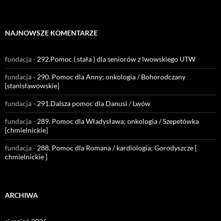
NAJNOWSZE KOMENTARZE
fundacja
-
292.Pomoc ( stała ) dla seniorów z lwowskiego UTW
fundacja
-
290. Pomoc dla Anny; onkologia / Bohorodczany
[stanisławowskie]
fundacja
-
291.Dalsza pomoc dla Danusi / Lwów
fundacja
-
289. Pomoc dla Władysława; onkologia / Szepetówka
[chmielnickie]
fundacja
-
288. Pomoc dla Romana / kardiologia; Gorodyszcze [
chmielnickie ]
ARCHIWA